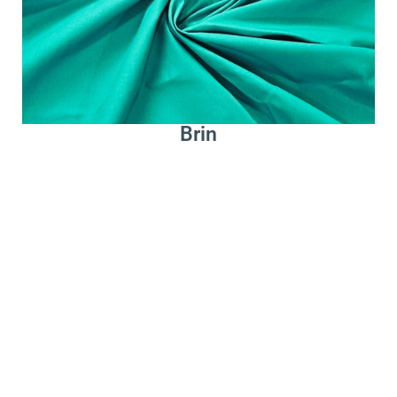
Leer Más
Brin
.