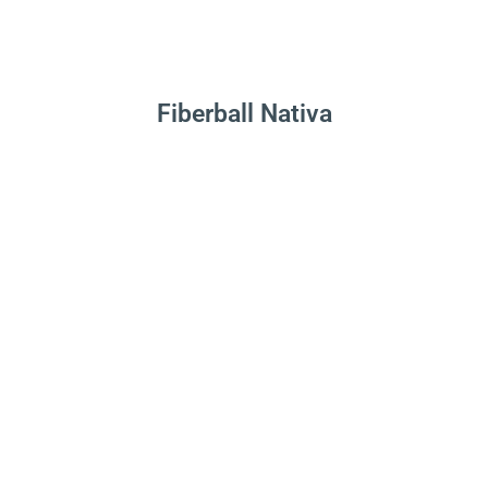
Leer Más
Fiberball Nativa
.
Leer Más