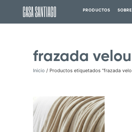
PRODUCTOS
SOBRE
frazada velou
Inicio
/ Productos etiquetados “frazada velo